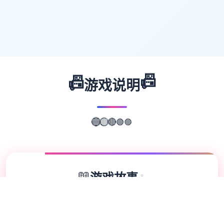
📠
📠
游戏说明
🟢
🔴
🟣
🟡
🔵
📖
游戏故事
✨
我的名字是峰岸优真。 由于某些原因从以前
开始便作为仆人住在宫之杜家中。 虽然我从