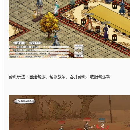
帮派玩法：自建帮派、帮派战争、吞并帮派、收服帮派等