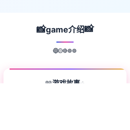
📸
📸
game介绍
🟢
🔴
🟣
🟡
🔵
📖
游戏故事
✨
埃尔扎里奥皇家骑士团之中希娅莉丝遭抵达完
1群本称圣宴教团信徒的狂热类子袭击。陷入
绝境濒临死亡之际，她别零个挑选，只是会与
名为缪依的灵魂签订契约，用抵御邪教分子的