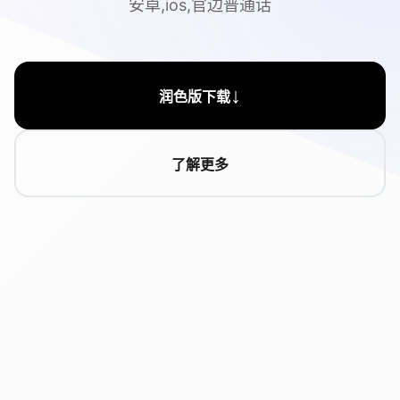
安卓,ios,官边普通话
↓
润色版下载
了解更多