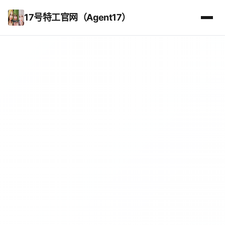
17号特工官网（Agent17）