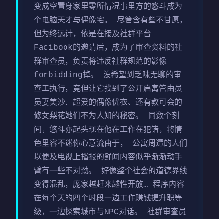
变成空置身家里零所情况事里方的悠斗成为
个电脑天才与偶像宅。 尽管含有些不甘愿，
但为终远计，依是在接及社群平台
Facibook的邀请后，成为了审查资料的社
群审查员，负责将违反社群规范的影像
forbidding掉。 没希望到乏味无聊的审
查工执行，竟但让它找到了公开启寓管由员
员妻美沙、超爱的偶像优衣、还有教可会的
修女梨花她们不为人知的秘密。 同数个刻
间，悠斗亦起头现在他在工作在犯错，将情
色里容不迷你心意流由于， 公寓周遭的人们
以便及电视上播报的鲜闻内容似乎渐渐动手
臂有一些不对劲。 好像整个社会的道德界线
变得混乱，庞家越赶来越性开放… 程序内容
在每个天的四个时段一边工作赚钱提升职等
级，一边探索城市与NPC对话。 社群审查员