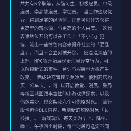
共共有5个职等，从确习生、初级雇员、中级
雇员、崇高端雇员、掌控员。 当工作达现优
异，得到足够的经验值，正是可以升等获得
更高型的薪水源，与更高的个人由度。 这代
表诸地位开始可以在工作上「不小心」犯
错，流出一些情色内容来提升社会的「混乱
度」，而且不会立刻被开除。 随着混沌值的
上升，NPC将开始展现更海量异常行为，可
以解锁新式的事件，台词与服装也大概产生
改变。 完成诀窍管理员美沙后，便利商店购
买「公车卡」，可 以开启教堂、漫展、警局
等新区域图跟丰富性的小游戏供探索，以及
偶像美沙、修女梨花六个可供略对象。 流行
版也包含DLC内容，新增新的攻略对象「女
核播」。 游戏玩法 每天类为早上、降午、
晚上、午夜四个时段，每个时段可选定不同