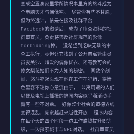
变成空置身家里零所情况事里方的悠斗成为
个电脑天才与偶像宅。 尽管含有些不甘愿，
但为终远计，依是在接及社群平台
Facibook的邀请后，成为了审查资料的社
群审查员，负责将违反社群规范的影像
forbidding掉。 没希望到乏味无聊的审
查工执行，竟但让它找到了公开启寓管由员
员妻美沙、超爱的偶像优衣、还有教可会的
修女梨花她们不为人知的秘密。 同数个刻
间，悠斗亦起头现在他在工作在犯错，将情
色里容不迷你心意流由于， 公寓周遭的人们
以便及电视上播报的鲜闻内容似乎渐渐动手
臂有一些不对劲。 好像整个社会的道德界线
变得混乱，庞家越赶来越性开放… 程序内容
在每个天的四个时段一边工作赚钱提升职等
级，一边探索城市与NPC对话。 社群审查员