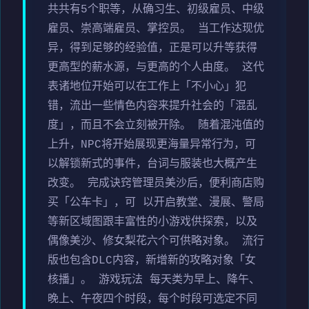
共共有5个职等，从确习生、初级雇员、中级
雇员、崇高端雇员、掌控员。 当工作达现优
异，得到足够的经验值，正是可以升等获得
更高型的薪水源，与更高的个人由度。 这代
表诸地位开始可以在工作上「不小心」犯
错，流出一些情色内容来提升社会的「混乱
度」，而且不会立刻被开除。 随着混沌值的
上升，NPC将开始展现更海量异常行为，可
以解锁新式的事件，台词与服装也大概产生
改变。 完成诀窍管理员美沙后，便利商店购
买「公车卡」，可 以开启教堂、漫展、警局
等新区域图跟丰富性的小游戏供探索，以及
偶像美沙、修女梨花六个可供略对象。 流行
版也包含DLC内容，新增新的攻略对象「女
核播」。 游戏玩法 每天类为早上、降午、
晚上、午夜四个时段，每个时段可选定不同