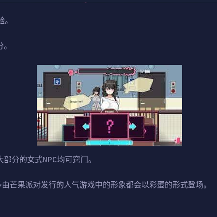
验。
分。
大部分的女式NPC均可窍门。
许多由芒果派对发行的人气游戏中的形象都会以彩蛋的形式登场。