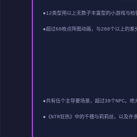
●12类型用以上无数子丰富型的小游戏与检
●超过60枚点阵图动画，与200个以上的差
●共有伍个主导要场景，超过30个NPC。绝
●《NTR狂热》中的千穗与莉莉丝，以及