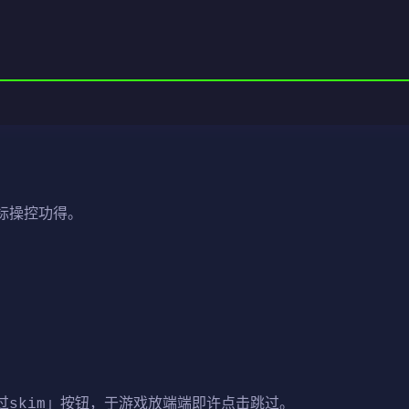
标操控功得。
过skim」按钮，于游戏放端端即许点击跳过。