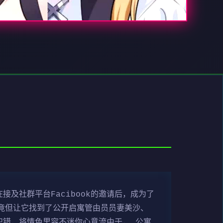
及社群平台Facibook的邀请后，成为了
，竟但让它找到了公开启寓管由员员妻美沙、
犯错，将情色里容不迷你心意流由于， 公寓