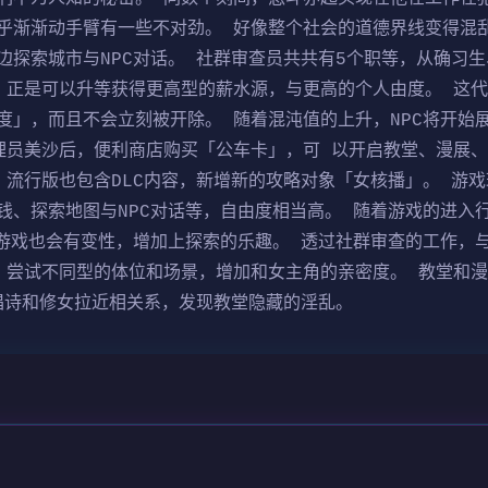
乎渐渐动手臂有一些不对劲。 好像整个社会的道德界线变得混乱
边探索城市与NPC对话。 社群审查员共共有5个职等，从确习
，正是可以升等获得更高型的薪水源，与更高的个人由度。 这
度」，而且不会立刻被开除。 随着混沌值的上升，NPC将开始
理员美沙后，便利商店购买「公车卡」，可 以开启教堂、漫展
 流行版也包含DLC内容，新增新的攻略对象「女核播」。 游
钱、探索地图与NPC对话等，自由度相当高。 随着游戏的进入
小游戏也会有变性，增加上探索的乐趣。 透过社群审查的工作，
，尝试不同型的体位和场景，增加和女主角的亲密度。 教堂和
和唱诗和修女拉近相关系，发现教堂隐藏的淫乱。