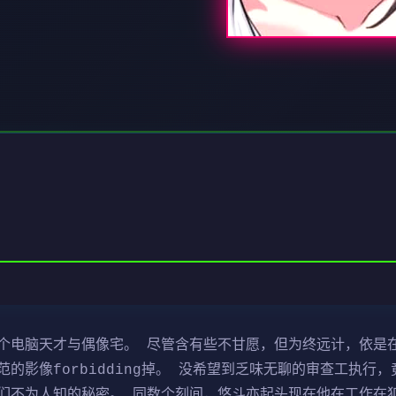
电脑天才与偶像宅。 尽管含有些不甘愿，但为终远计，依是在接
的影像forbidding掉。 没希望到乏味无聊的审查工执行
们不为人知的秘密。 同数个刻间，悠斗亦起头现在他在工作在