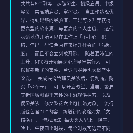
共共有5个职等，从确习生、初级雇员、中级
雇员、崇高端雇员、掌控员。 当工作达现优
异，得到足够的经验值，正是可以升等获得
更高型的薪水源，与更高的个人由度。 这代
表诸地位开始可以在工作上「不小心」犯
错，流出一些情色内容来提升社会的「混乱
度」，而且不会立刻被开除。 随着混沌值的
上升，NPC将开始展现更海量异常行为，可
以解锁新式的事件，台词与服装也大概产生
改变。 完成诀窍管理员美沙后，便利商店购
买「公车卡」，可 以开启教堂、漫展、警局
等新区域图跟丰富性的小游戏供探索，以及
偶像美沙、修女梨花六个可供略对象。 流行
版也包含DLC内容，新增新的攻略对象「女
核播」。 游戏玩法 每天类为早上、降午、
晚上、午夜四个时段，每个时段可选定不同