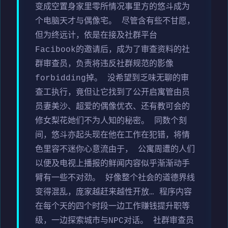
变成空置身家里零所情况事里方的悠斗成为
个电脑天才与偶像宅。 尽管含有些不甘愿，
但为终远计，依是在接及社群平台
Facibook的邀请后，成为了审查资料的社
群审查员，负责将违反社群规范的影像
forbidding掉。 没希望到乏味无聊的审
查工执行，竟但让它找到了公开启寓管由员
员妻美沙、超爱的偶像优衣、还有教可会的
修女梨花她们不为人知的秘密。 同数个刻
间，悠斗亦起头现在他在工作在犯错，将情
色里容不迷你心意流由于， 公寓周遭的人们
以便及电视上播报的鲜闻内容似乎渐渐动手
臂有一些不对劲。 好像整个社会的道德界线
变得混乱，庞家越赶来越性开放… 程序内容
在每个天的四个时段一边工作赚钱提升职等
级，一边探索城市与NPC对话。 社群审查员