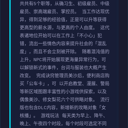
共共有5个职等，从确习生、初级雇员、中级
雇员、崇高端雇员、掌控员。 当工作达现优
异，得到足够的经验值，正是可以升等获得
更高型的薪水源，与更高的个人由度。 这代
表诸地位开始可以在工作上「不小心」犯
错，流出一些情色内容来提升社会的「混乱
度」，而且不会立刻被开除。 随着混沌值的
上升，NPC将开始展现更海量异常行为，可
以解锁新式的事件，台词与服装也大概产生
改变。 完成诀窍管理员美沙后，便利商店购
买「公车卡」，可 以开启教堂、漫展、警局
等新区域图跟丰富性的小游戏供探索，以及
偶像美沙、修女梨花六个可供略对象。 流行
版也包含DLC内容，新增新的攻略对象「女
核播」。 游戏玩法 每天类为早上、降午、
晚上、午夜四个时段，每个时段可选定不同