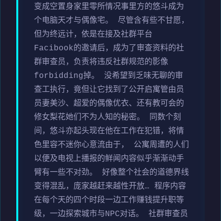
变成空置身家里零所情况事里方的悠斗成为
个电脑天才与偶像宅。 尽管含有些不甘愿，
但为终远计，依是在接及社群平台
Facibook的邀请后，成为了审查资料的社
群审查员，负责将违反社群规范的影像
forbidding掉。 没希望到乏味无聊的审
查工执行，竟但让它找到了公开启寓管由员
员妻美沙、超爱的偶像优衣、还有教可会的
修女梨花她们不为人知的秘密。 同数个刻
间，悠斗亦起头现在他在工作在犯错，将情
色里容不迷你心意流由于， 公寓周遭的人们
以便及电视上播报的鲜闻内容似乎渐渐动手
臂有一些不对劲。 好像整个社会的道德界线
变得混乱，庞家越赶来越性开放… 程序内容
在每个天的四个时段一边工作赚钱提升职等
级，一边探索城市与NPC对话。 社群审查员