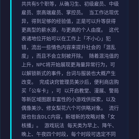
共共有5个职等，从确习生、初级雇员、中级
雇员、崇高端雇员、掌控员。 当工作达现优
异，得到足够的经验值，正是可以升等获得
更高型的薪水源，与更高的个人由度。 这代
表诸地位开始可以在工作上「不小心」犯
错，流出一些情色内容来提升社会的「混乱
度」，而且不会立刻被开除。 随着混沌值的
上升，NPC将开始展现更海量异常行为，可
以解锁新式的事件，台词与服装也大概产生
改变。 完成诀窍管理员美沙后，便利商店购
买「公车卡」，可 以开启教堂、漫展、警局
等新区域图跟丰富性的小游戏供探索，以及
偶像美沙、修女梨花六个可供略对象。 流行
版也包含DLC内容，新增新的攻略对象「女
核播」。 游戏玩法 每天类为早上、降午、
晚上、午夜四个时段，每个时段可选定不同