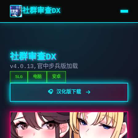
社群审查DX
社群审查DX
v4.0.13,官中步兵版加载
SLG
电脑
安卓
🎧 汉化版下载