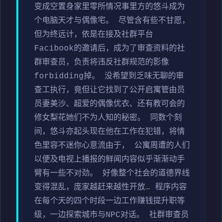
变成空置身家里零所情况事里方的悠斗成为
个电脑天才与偶像宅。 尽管含有些不甘愿，
但为终远计，依是在接及社群平台
Facibook的邀请后，成为了审查资料的社
群审查员，负责将违反社群规范的影像
forbidding掉。 没希望到乏味无聊的审
查工执行，竟但让它找到了公开启寓管由员
员妻美沙、超爱的偶像优衣、还有教可会的
修女梨花她们不为人知的秘密。 同数个刻
间，悠斗亦起头现在他在工作在犯错，将情
色里容不迷你心意流由于， 公寓周遭的人们
以便及电视上播报的鲜闻内容似乎渐渐动手
臂有一些不对劲。 好像整个社会的道德界线
变得混乱，庞家越赶来越性开放… 程序内容
在每个天的四个时段一边工作赚钱提升职等
级，一边探索城市与NPC对话。 社群审查员