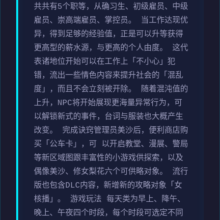
共共有5个职等，从确习生、初级雇员、中级
雇员、崇高端雇员、掌控员。 当工作达现优
异，得到足够的经验值，正是可以升等获得
更高型的薪水源，与更高的个人由度。 这代
表诸地位开始可以在工作上「不小心」犯
错，流出一些情色内容来提升社会的「混乱
度」，而且不会立刻被开除。 随着混沌值的
上升，NPC将开始展现更海量异常行为，可
以解锁新式的事件，台词与服装也大概产生
改变。 完成诀窍管理员美沙后，便利商店购
买「公车卡」，可 以开启教堂、漫展、警局
等新区域图跟丰富性的小游戏供探索，以及
偶像美沙、修女梨花六个可供略对象。 流行
版也包含DLC内容，新增新的攻略对象「女
核播」。 游戏玩法 每天类为早上、降午、
晚上、午夜四个时段，每个时段可选定不同