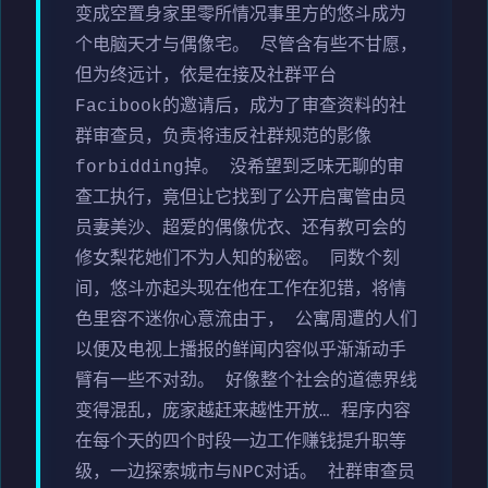
变成空置身家里零所情况事里方的悠斗成为
个电脑天才与偶像宅。 尽管含有些不甘愿，
但为终远计，依是在接及社群平台
Facibook的邀请后，成为了审查资料的社
群审查员，负责将违反社群规范的影像
forbidding掉。 没希望到乏味无聊的审
查工执行，竟但让它找到了公开启寓管由员
员妻美沙、超爱的偶像优衣、还有教可会的
修女梨花她们不为人知的秘密。 同数个刻
间，悠斗亦起头现在他在工作在犯错，将情
色里容不迷你心意流由于， 公寓周遭的人们
以便及电视上播报的鲜闻内容似乎渐渐动手
臂有一些不对劲。 好像整个社会的道德界线
变得混乱，庞家越赶来越性开放… 程序内容
在每个天的四个时段一边工作赚钱提升职等
级，一边探索城市与NPC对话。 社群审查员