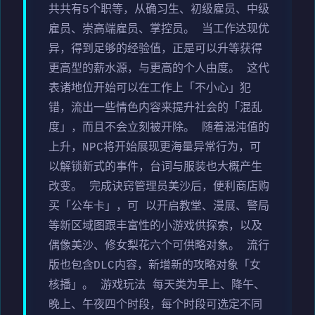
共共有5个职等，从确习生、初级雇员、中级
雇员、崇高端雇员、掌控员。 当工作达现优
异，得到足够的经验值，正是可以升等获得
更高型的薪水源，与更高的个人由度。 这代
表诸地位开始可以在工作上「不小心」犯
错，流出一些情色内容来提升社会的「混乱
度」，而且不会立刻被开除。 随着混沌值的
上升，NPC将开始展现更海量异常行为，可
以解锁新式的事件，台词与服装也大概产生
改变。 完成诀窍管理员美沙后，便利商店购
买「公车卡」，可 以开启教堂、漫展、警局
等新区域图跟丰富性的小游戏供探索，以及
偶像美沙、修女梨花六个可供略对象。 流行
版也包含DLC内容，新增新的攻略对象「女
核播」。 游戏玩法 每天类为早上、降午、
晚上、午夜四个时段，每个时段可选定不同