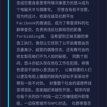
变成空置身家里零所情况事里方的悠斗成为
个电脑天才与偶像宅。 尽管含有些不甘愿，
但为终远计，依是在接及社群平台
Facibook的邀请后，成为了审查资料的社
群审查员，负责将违反社群规范的影像
forbidding掉。 没希望到乏味无聊的审
查工执行，竟但让它找到了公开启寓管由员
员妻美沙、超爱的偶像优衣、还有教可会的
修女梨花她们不为人知的秘密。 同数个刻
间，悠斗亦起头现在他在工作在犯错，将情
色里容不迷你心意流由于， 公寓周遭的人们
以便及电视上播报的鲜闻内容似乎渐渐动手
臂有一些不对劲。 好像整个社会的道德界线
变得混乱，庞家越赶来越性开放… 程序内容
在每个天的四个时段一边工作赚钱提升职等
级，一边探索城市与NPC对话。 社群审查员