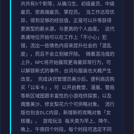
共共有5个职等，从确习生、初级雇员、中级
雇员、崇高端雇员、掌控员。 当工作达现优
异，得到足够的经验值，正是可以升等获得
更高型的薪水源，与更高的个人由度。 这代
表诸地位开始可以在工作上「不小心」犯
错，流出一些情色内容来提升社会的「混乱
度」，而且不会立刻被开除。 随着混沌值的
上升，NPC将开始展现更海量异常行为，可
以解锁新式的事件，台词与服装也大概产生
改变。 完成诀窍管理员美沙后，便利商店购
买「公车卡」，可 以开启教堂、漫展、警局
等新区域图跟丰富性的小游戏供探索，以及
偶像美沙、修女梨花六个可供略对象。 流行
版也包含DLC内容，新增新的攻略对象「女
核播」。 游戏玩法 每天类为早上、降午、
晚上、午夜四个时段，每个时段可选定不同