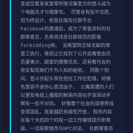
变成空置身家里零所情况事里方的悠斗成为
个电脑天才与偶像宅。 尽管含有些不甘愿，
但为终远计，依是在接及社群平台
Facibook的邀请后，成为了审查资料的社
群审查员，负责将违反社群规范的影像
forbidding掉。 没希望到乏味无聊的审
查工执行，竟但让它找到了公开启寓管由员
员妻美沙、超爱的偶像优衣、还有教可会的
修女梨花她们不为人知的秘密。 同数个刻
间，悠斗亦起头现在他在工作在犯错，将情
色里容不迷你心意流由于， 公寓周遭的人们
以便及电视上播报的鲜闻内容似乎渐渐动手
臂有一些不对劲。 好像整个社会的道德界线
变得混乱，庞家越赶来越性开放… 程序内容
在每个天的四个时段一边工作赚钱提升职等
级，一边探索城市与NPC对话。 社群审查员