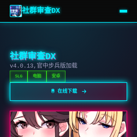
社群审查DX
社群审查DX
v4.0.13,官中步兵版加载
SLG
电脑
安卓
🖲️ 在线下载