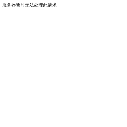
服务器暂时无法处理此请求