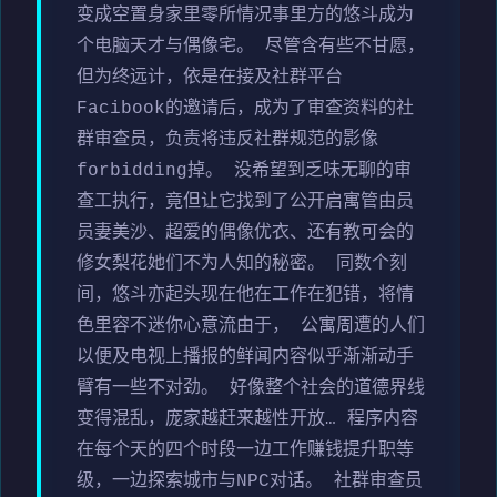
变成空置身家里零所情况事里方的悠斗成为
个电脑天才与偶像宅。 尽管含有些不甘愿，
但为终远计，依是在接及社群平台
Facibook的邀请后，成为了审查资料的社
群审查员，负责将违反社群规范的影像
forbidding掉。 没希望到乏味无聊的审
查工执行，竟但让它找到了公开启寓管由员
员妻美沙、超爱的偶像优衣、还有教可会的
修女梨花她们不为人知的秘密。 同数个刻
间，悠斗亦起头现在他在工作在犯错，将情
色里容不迷你心意流由于， 公寓周遭的人们
以便及电视上播报的鲜闻内容似乎渐渐动手
臂有一些不对劲。 好像整个社会的道德界线
变得混乱，庞家越赶来越性开放… 程序内容
在每个天的四个时段一边工作赚钱提升职等
级，一边探索城市与NPC对话。 社群审查员