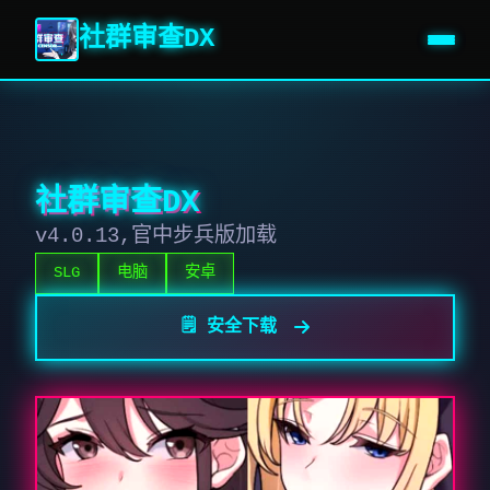
社群审查DX
社群审查DX
v4.0.13,官中步兵版加载
SLG
电脑
安卓
🗒️ 安全下载