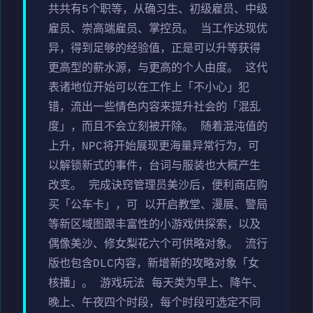
共共有5个职等，从确习生、初级雇员、中级
雇员、崇高端雇员、掌控员。 当工作达现优
异，得到足够的经验值，正是可以升等获得
更高型的薪水源，与更高的个人由度。 这代
表诸地位开始可以在工作上「不小心」犯
错，流出一些情色内容来提升社会的「混乱
度」，而且不会立刻被开除。 随着混沌值的
上升，NPC将开始展现更海量异常行为，可
以解锁新式的事件，台词与服装也大概产生
改变。 完成诀窍管理员美沙后，便利商店购
买「公车卡」，可 以开启教堂、漫展、警局
等新区域图跟丰富性的小游戏供探索，以及
偶像美沙、修女梨花六个可供略对象。 流行
版也包含DLC内容，新增新的攻略对象「女
核播」。 游戏玩法 每天类为早上、降午、
晚上、午夜四个时段，每个时段可选定不同