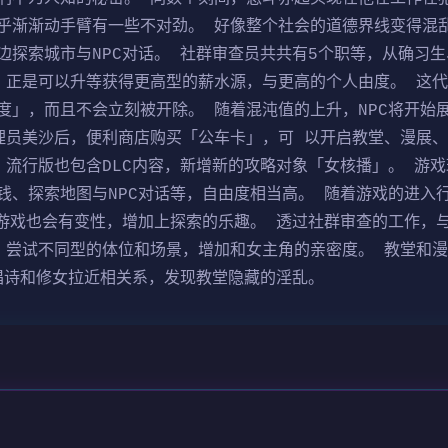
乎渐渐动手臂有一些不对劲。 好像整个社会的道德界线变得混乱
边探索城市与NPC对话。 社群审查员共共有5个职等，从确习
，正是可以升等获得更高型的薪水源，与更高的个人由度。 这
度」，而且不会立刻被开除。 随着混沌值的上升，NPC将开始
理员美沙后，便利商店购买「公车卡」，可 以开启教堂、漫展
 流行版也包含DLC内容，新增新的攻略对象「女核播」。 游
钱、探索地图与NPC对话等，自由度相当高。 随着游戏的进入
小游戏也会有变性，增加上探索的乐趣。 透过社群审查的工作，
，尝试不同型的体位和场景，增加和女主角的亲密度。 教堂和
和唱诗和修女拉近相关系，发现教堂隐藏的淫乱。