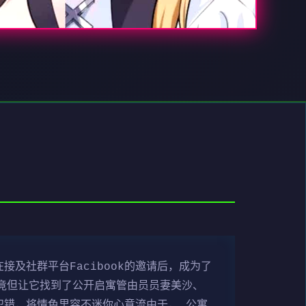
及社群平台Facibook的邀请后，成为了
，竟但让它找到了公开启寓管由员员妻美沙、
犯错，将情色里容不迷你心意流由于， 公寓