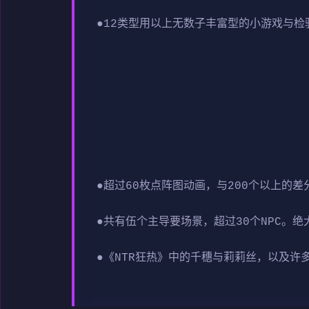
●12类型用以上无数子丰富型的小游戏与检
●超过60枚点阵图动画，与200个以上的差
●共有伍个主导要场景，超过30个NPC。绝
●《NTR狂热》中的千穗与莉莉丝，以及