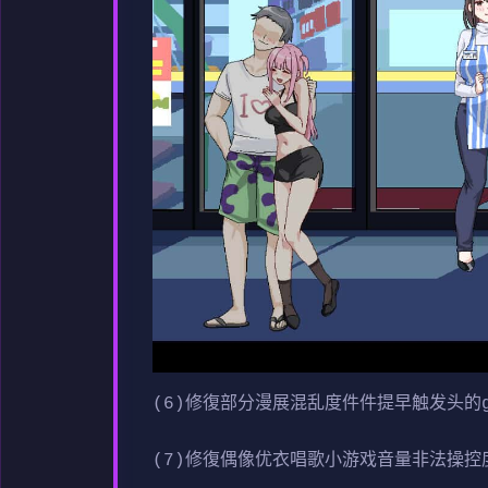
(6)修復部分漫展混乱度件件提早触发头的gl
(7)修復偶像优衣唱歌小游戏音量非法操控度