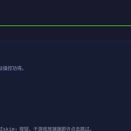
标操控功得。
过skim」按钮，于游戏放端端即许点击跳过。