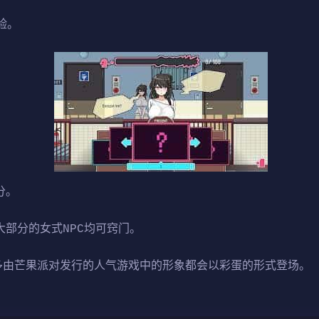
验。
分。
大部分的女式NPC均可窍门。
许多由芒果派对发行的人气游戏中的形象都会以彩蛋的形式登场。