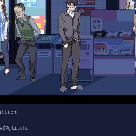
itch。
的glitch。