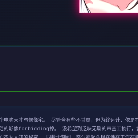
电脑天才与偶像宅。 尽管含有些不甘愿，但为终远计，依是在接
的影像forbidding掉。 没希望到乏味无聊的审查工执行
们不为人知的秘密。 同数个刻间，悠斗亦起头现在他在工作在