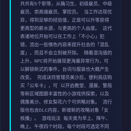
共共有5个职等，从确习生、初级雇员、中级
雇员、崇高端雇员、掌控员。 当工作达现优
异，得到足够的经验值，正是可以升等获得
更高型的薪水源，与更高的个人由度。 这代
表诸地位开始可以在工作上「不小心」犯
错，流出一些情色内容来提升社会的「混乱
度」，而且不会立刻被开除。 随着混沌值的
上升，NPC将开始展现更海量异常行为，可
以解锁新式的事件，台词与服装也大概产生
改变。 完成诀窍管理员美沙后，便利商店购
买「公车卡」，可 以开启教堂、漫展、警局
等新区域图跟丰富性的小游戏供探索，以及
偶像美沙、修女梨花六个可供略对象。 流行
版也包含DLC内容，新增新的攻略对象「女
核播」。 游戏玩法 每天类为早上、降午、
晚上、午夜四个时段，每个时段可选定不同