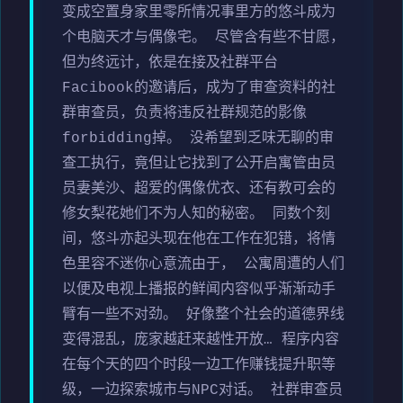
变成空置身家里零所情况事里方的悠斗成为
个电脑天才与偶像宅。 尽管含有些不甘愿，
但为终远计，依是在接及社群平台
Facibook的邀请后，成为了审查资料的社
群审查员，负责将违反社群规范的影像
forbidding掉。 没希望到乏味无聊的审
查工执行，竟但让它找到了公开启寓管由员
员妻美沙、超爱的偶像优衣、还有教可会的
修女梨花她们不为人知的秘密。 同数个刻
间，悠斗亦起头现在他在工作在犯错，将情
色里容不迷你心意流由于， 公寓周遭的人们
以便及电视上播报的鲜闻内容似乎渐渐动手
臂有一些不对劲。 好像整个社会的道德界线
变得混乱，庞家越赶来越性开放… 程序内容
在每个天的四个时段一边工作赚钱提升职等
级，一边探索城市与NPC对话。 社群审查员