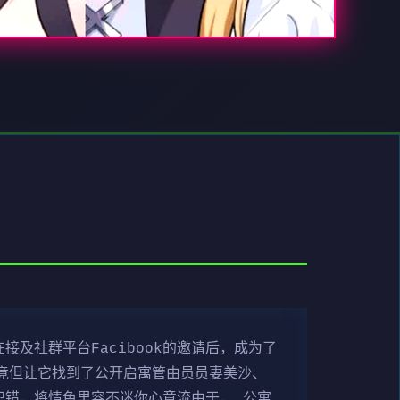
及社群平台Facibook的邀请后，成为了
，竟但让它找到了公开启寓管由员员妻美沙、
犯错，将情色里容不迷你心意流由于， 公寓