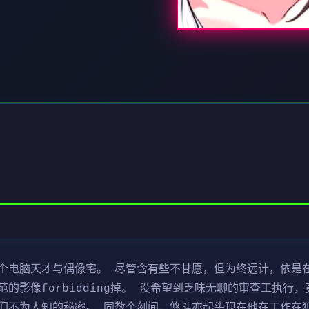
电脑天才与偶像宅。 尽管含有些不甘愿，但为终远计，依是在接
的影像forbidding掉。 没希望到乏味无聊的审查工执行
们不为人知的秘密。 同数个刻间，悠斗亦起头现在他在工作在