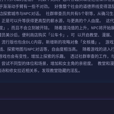
乎渐渐动手臂有一些不对劲。 好像整个社会的道德界线变得混乱
边探索城市与NPC对话。 社群审查员共共有5个职等，从确习
，正是可以升等获得更高型的薪水源，与更高的个人由度。 这
度」，而且不会立刻被开除。 随着混沌值的上升，NPC将开始
理员美沙后，便利商店购买「公车卡」，可 以开启教堂、漫展
 流行版也包含DLC内容，新增新的攻略对象「女核播」。 游
钱、探索地图与NPC对话等，自由度相当高。 随着游戏的进入
小游戏也会有变性，增加上探索的乐趣。 透过社群审查的工作，
，尝试不同型的体位和场景，增加和女主角的亲密度。 教堂和
和唱诗和修女拉近相关系，发现教堂隐藏的淫乱。